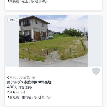
中央線「竜王」駅 徒歩90分
売地
南アルプス市鏡中條
南アルプス市鏡中條70坪売地
480
万円
管理費
-
231.65㎡（-）
身延線「東花輪」駅 徒歩57分