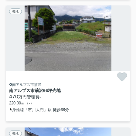
売地
南アルプス市荊沢
南アルプス市荊沢66坪売地
470
万円
管理費
-
220.00㎡（-）
身延線「市川大門」駅 徒歩68分
売地