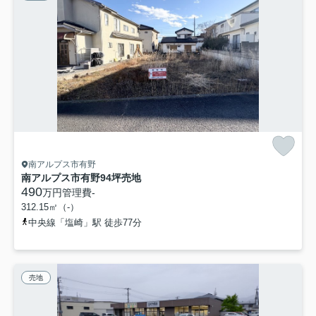
南アルプス市有野
南アルプス市有野94坪売地
490
万円
管理費
-
312.15㎡（-）
中央線「塩崎」駅 徒歩77分
売地