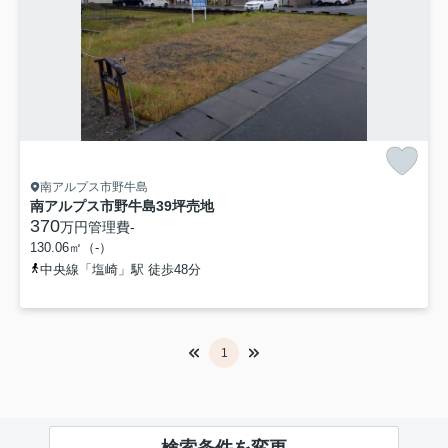
南アルプス市野牛島
南アルプス市野牛島39坪売地
370
万円
管理費
-
130.06㎡（-）
中央線「塩崎」駅 徒歩48分
1
検索条件を変更