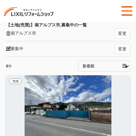
【土地(売買)】南アルプス市,募集中の一覧
南アルプス市
変更
募集中
変更
8
件
売地