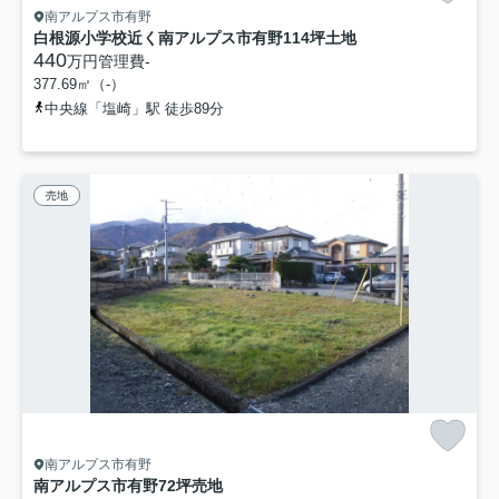
南アルプス市有野
白根源小学校近く南アルプス市有野114坪土地
440
万円
管理費
-
377.69㎡（-）
中央線「塩崎」駅 徒歩89分
売地
南アルプス市有野
南アルプス市有野72坪売地