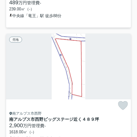
489
万円
管理費
-
239.00㎡（-）
中央線「竜王」駅 徒歩88分
売地
南アルプス市西野
南アルプス市西野ビッグステージ近く４８９坪
2,900
万円
管理費
-
1618.00㎡（-）