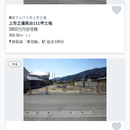
南アルプス市上市之瀬
上市之瀬高台111坪土地
360
万円
管理費
-
369.00㎡（-）
身延線「東花輪」駅 徒歩108分
売地