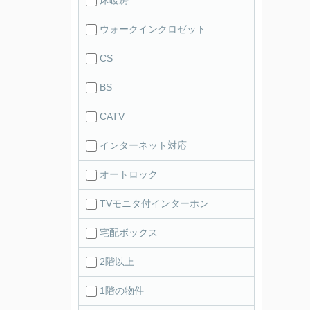
床暖房
ウォークインクロゼット
CS
BS
CATV
インターネット対応
オートロック
TVモニタ付インターホン
宅配ボックス
2階以上
1階の物件