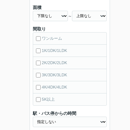
面積
～
間取り
ワンルーム
1K/1DK/1LDK
2K/2DK/2LDK
3K/3DK/3LDK
4K/4DK/4LDK
5K以上
駅・バス停からの時間