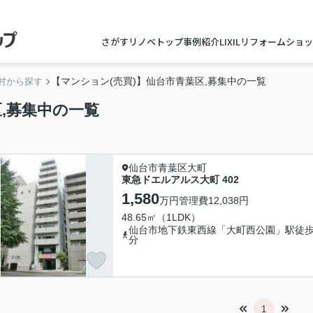
さがすリノベトップ
事例紹介
LIXILリフォームショ
【マンション(売買)】仙台市青葉区,募集中の一覧
村から探す
,募集中の一覧
仙台市青葉区大町
東急ドエルアルス大町 402
1,580
万円
管理費
12,038円
48.65㎡（1LDK）
仙台市地下鉄東西線「大町西公園」駅徒歩
分
1