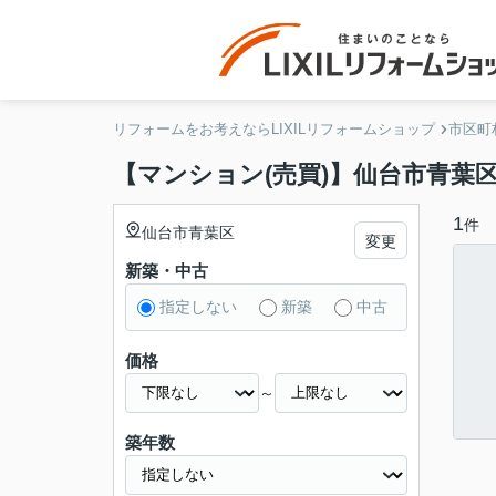
リフォームをお考えならLIXILリフォームショップ
市区町
【マンション(売買)】仙台市青葉区
1
件
仙台市青葉区
変更
新築・中古
指定しない
新築
中古
価格
～
築年数