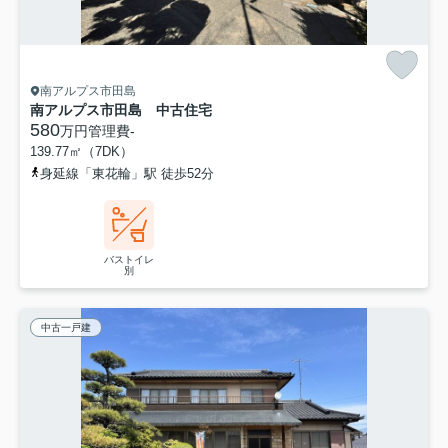
南アルプス市田島
南アルプス市田島 中古住宅
580
万円
管理費
-
139.77㎡（7DK）
身延線「東花輪」駅 徒歩52分
バストイレ
別
中古一戸建