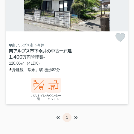
南アルプス市下今井
南アルプス市下今井の中古一戸建
1,400
万円
管理費
-
120.06㎡（4LDK）
身延線「常永」駅 徒歩82分
バストイレ
カウンター
別
キッチン
1