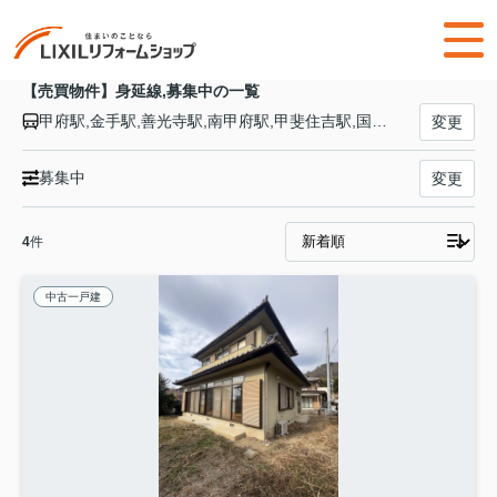
【売買物件】身延線,募集中の一覧
甲府駅,金手駅,善光寺駅,南甲府駅,甲斐住吉駅,国母駅,常永駅,小井川駅,東花輪駅,甲斐上野駅,芦川駅,市川本町駅,市川大門駅,鰍沢口駅,落居駅,甲斐岩間駅,久那土駅,市ノ瀬駅,甲斐常葉駅,下部温泉駅,波高島駅,塩之沢駅,身延駅,甲斐大島駅,内船駅,寄畑駅,井出駅,十島駅,稲子駅,芝川駅,沼久保駅,西富士宮駅,富士宮駅,源道寺駅,富士根駅,入山瀬駅,竪堀駅,柚木駅,富士駅
変更
募集中
変更
4
件
中古一戸建