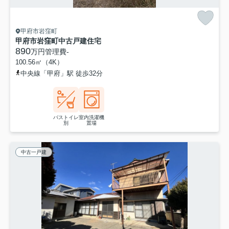
甲府市岩窪町
甲府市岩窪町中古戸建住宅
890
万円
管理費
-
100.56㎡（4K）
中央線「甲府」駅 徒歩32分
バストイレ
室内洗濯機
別
置場
中古一戸建