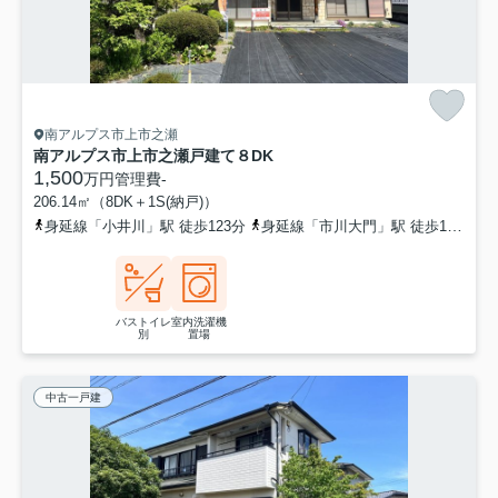
南アルプス市上市之瀬
南アルプス市上市之瀬戸建て８DK
1,500
万円
管理費
-
206.14㎡（8DK＋1S(納戸)）
身延線「小井川」駅 徒歩123分
身延線「市川大門」駅 徒歩126分
バストイレ
室内洗濯機
別
置場
中古一戸建