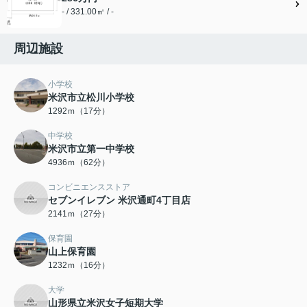
- / 331.00㎡ / -
周辺施設
小学校
米沢市立松川小学校
1292ｍ（17分）
中学校
米沢市立第一中学校
4936ｍ（62分）
コンビニエンスストア
セブンイレブン 米沢通町4丁目店
2141ｍ（27分）
保育園
山上保育園
1232ｍ（16分）
大学
山形県立米沢女子短期大学