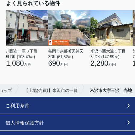
よく見られている物件
川西市一庫３丁目
亀岡市余部町天神又
米沢市西大通１丁目
5LDK (108.49㎡)
3DK (61.52㎡)
5LDK (147.99㎡)
7
1,080
690
2,280
万円
万円
万円
ショップ
【土地(売買)】米沢市の一覧
米沢市大字三沢 売地
ご利用条件
個人情報保護方針