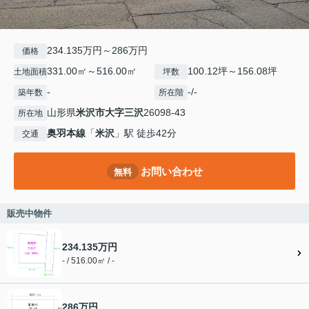
234.135万円～286万円
価格
331.00㎡～516.00㎡
100.12坪～156.08坪
土地面積
坪数
-
-/-
築年数
所在階
山形県
米沢市
大字三沢
26098-43
所在地
奥羽本線
「
米沢
」駅 徒歩42分
交通
お問い合わせ
無料
販売中物件
234.135万円
- / 516.00㎡ / -
286万円