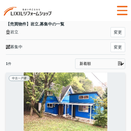
【売買物件】岩立,募集中の一覧
岩立
変更
募集中
変更
1
件
中古一戸建