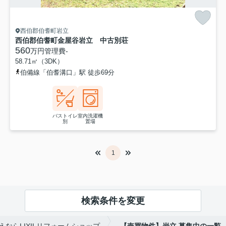
西伯郡伯耆町岩立
西伯郡伯耆町金屋谷岩立 中古別荘
560
万円
管理費
-
58.71㎡（3DK）
伯備線「伯耆溝口」駅 徒歩69分
バストイレ
室内洗濯機
別
置場
1
検索条件を変更
ならLIXILリフォームショップ
【売買物件】岩立,募集中の一覧