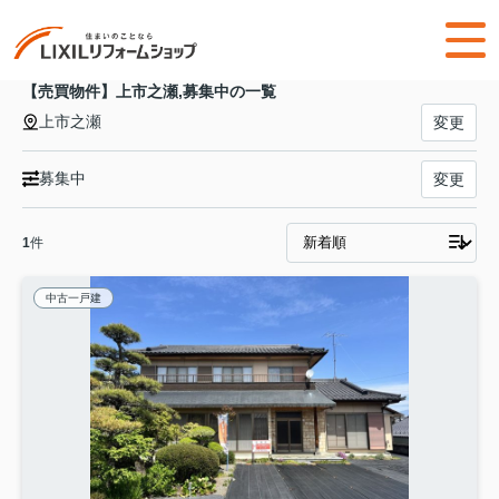
【売買物件】上市之瀬,募集中の一覧
上市之瀬
変更
募集中
変更
1
件
中古一戸建