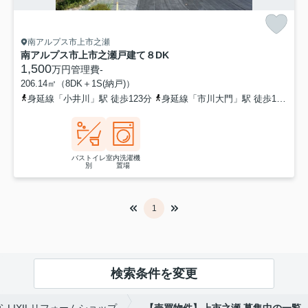
南アルプス市上市之瀬
南アルプス市上市之瀬戸建て８DK
1,500
万円
管理費
-
206.14㎡（8DK＋1S(納戸)）
身延線「小井川」駅 徒歩123分
身延線「市川大門」駅 徒歩126分
バストイレ
室内洗濯機
別
置場
1
検索条件を変更
LIXILリフォームショップ
【売買物件】上市之瀬,募集中の一覧